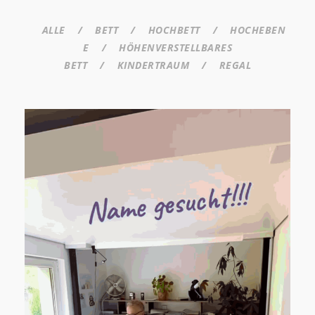
ALLE
/
BETT
/
HOCHBETT
/
HOCHEBEN
E
/
HÖHENVERSTELLBARES
BETT
/
KINDERTRAUM
/
REGAL